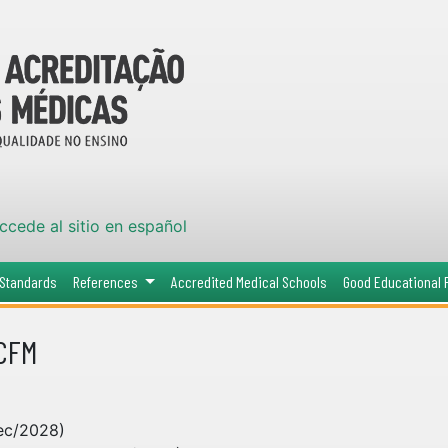
cede al sitio en español
Standards
References
Accredited Medical Schools
Good Educational 
-CFM
Dec/2028)